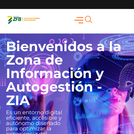
Bienvenidos a la
Zona de
Información y
Autogestión -
ZIA
Es un entorno digital
eficiente, accesible y
autónomo diseñado
para optimizar la