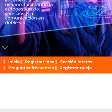
experiencia del
usuario, facilitando la
autogestión de
servicios y la
comunicación en
doble vía.
Inicio
Registrar idea
Sección interés
Preguntas frecuentes
Registrar queja