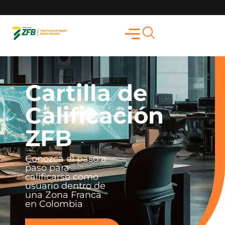
Cartilla de
Calificación
ZFB
Conozca el paso a
paso para
calificarse como
usuario dentro de
una Zona Franca
en Colombia