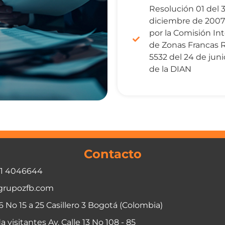
Resolución 01 del 
diciembre de 2007
por la Comisión Int
de Zonas Francas 
5532 del 24 de jun
de la DIAN
Contacto
01 4046644
grupozfb.com
06 No 15 a 25 Casillero 3 Bogotá (Colombia)
a visitantes Av. Calle 13 No 108 - 85