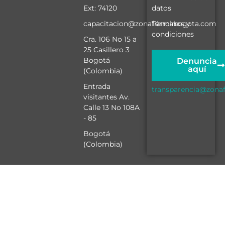
Ext: 74120
datos
capacitacion@zonafrancabogota.com
Términos y
condiciones
Cra. 106 No 15 a
25 Casillero 3
Bogotá
Denuncia
aquí
(Colombia)
Entrada
transparencia@zona
visitantes Av.
Calle 13 No 108A
- 85
Bogotá
(Colombia)