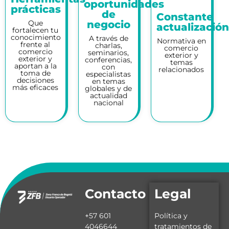
oportunidades
prácticas
de
Constante
Que
negocio
actualizació
fortalecen tu
conocimiento
A través de
Normativa en
frente al
charlas,
comercio
comercio
seminarios,
exterior y
exterior y
conferencias,
temas
aportan a la
con
relacionados
toma de
especialistas
decisiones
en temas
más eficaces
globales y de
actualidad
nacional
Contacto
Legal
+57 601
Política y
4046644
tratamientos de