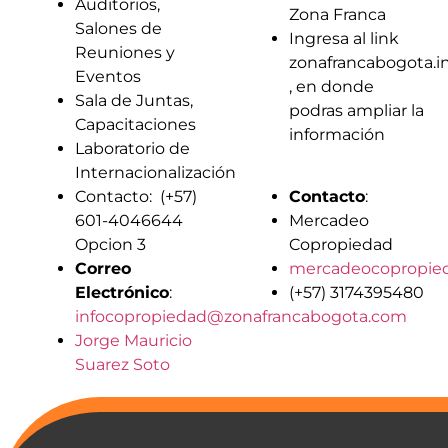
Auditorios,
Zona Franca
Salones de
Ingresa al link
Reuniones y
zonafrancabogota.i
Eventos
, en donde
Sala de Juntas,
podras ampliar la
Capacitaciones
información
Laboratorio de
Internacionalización
Contacto: (+57)
Contacto
:
601-4046644
Mercadeo
Opcion 3
Copropiedad
Correo
mercadeocopropie
Electrónico
:
(+57) 3174395480
infocopropiedad@zonafrancabogota.com
Jorge Mauricio
Suarez Soto