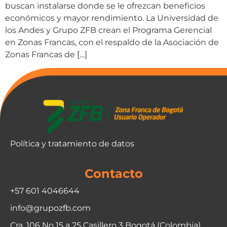
buscan instalarse donde se le ofrezcan beneficios
económicos y mayor rendimiento. La Universidad de
los Andes y Grupo ZFB crean el Programa Gerencial
en Zonas Francas, con el respaldo de la Asociación de
Zonas Francas de […]
Política y tratamiento de datos
Contacto
+57 601 4046644
info@grupozfb.com
Cra. 106 No 15 a 25 Casillero 3 Bogotá (Colombia)