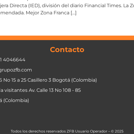
era Directa (IED), división del diario Financial Times. L
omendada. Mejor Zona Franca […]
Contacto
01 4046644
grupozfb.com
06 No 15 a 25 Casillero 3 Bogotá (Colombia)
a visitantes Av. Calle 13 No 108 - 85
á (Colombia)
Todos los derechos reservados ZFB Usuario Operador – © 2025