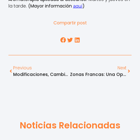
la tarde.
(Mayor información
)
aquí
Compartir post
Previous
Next
Modificaciones, Cambios Y Aciertos Del Régimen De Zonas Francas
Zonas Francas: Una Oportunidad De Competitividad Para El Sector Salud
Noticias Relacionadas