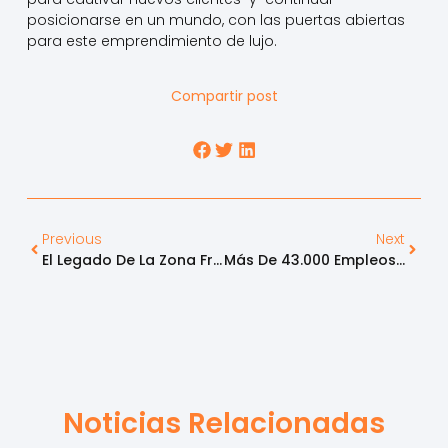
posicionarse en un mundo, con las puertas abiertas
para este emprendimiento de lujo.
Compartir post
Previous
Next
El Legado De La Zona Franca De Bogotá Al País En 25 Años De Operación
Más De 43.000 Empleos Amenazados Y Un Tejido Empresarial Conformado Por Más De 400 Empresas Pymes Estarían En Riesgo, En Las Zonas Francas Operadas Por La Zona Franca De Bogotá
Noticias Relacionadas