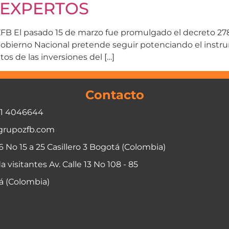
 EXPERTOS
 ZFB El pasado 15 de marzo fue promulgado el decreto 27
 Gobierno Nacional pretende seguir potenciando el inst
os de las inversiones del […]
Contacto
01 4046644
grupozfb.com
06 No 15 a 25 Casillero 3 Bogotá (Colombia)
a visitantes Av. Calle 13 No 108 - 85
á (Colombia)