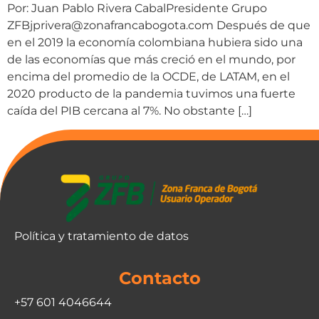
Por: Juan Pablo Rivera CabalPresidente Grupo
ZFBjprivera@zonafrancabogota.com Después de que
en el 2019 la economía colombiana hubiera sido una
de las economías que más creció en el mundo, por
encima del promedio de la OCDE, de LATAM, en el
2020 producto de la pandemia tuvimos una fuerte
caída del PIB cercana al 7%. No obstante […]
Política y tratamiento de datos
Contacto
+57 601 4046644