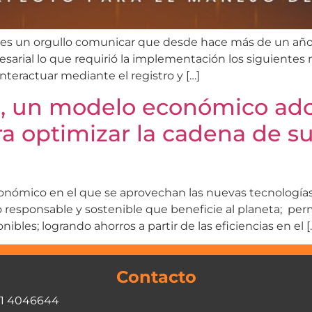
 es un orgullo comunicar que desde hace más de un año
esarial lo que requirió la implementación los siguientes
teractuar mediante el registro y […]
a, un modelo económico ado
a optimizar la cadena de sum
nómico en el que se aprovechan las nuevas tecnologías 
responsable y sostenible que beneficie al planeta; perm
bles; logrando ahorros a partir de las eficiencias en el [
Contacto
01 4046644