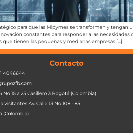
atégico para que las Mipymes se transformen y tengan un
novación constantes para responder a las necesidades de 
as que tienen las pequeñas y medianas empresas […]
Contacto
01 4046644
grupozfb.com
06 No 15 a 25 Casillero 3 Bogotá (Colombia)
a visitantes Av. Calle 13 No 108 - 85
á (Colombia)