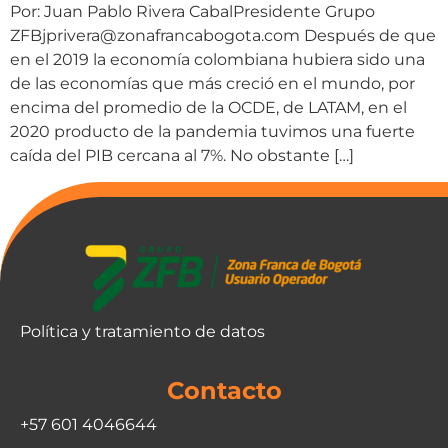
Por: Juan Pablo Rivera CabalPresidente Grupo
ZFBjprivera@zonafrancabogota.com Después de que
en el 2019 la economía colombiana hubiera sido una
de las economías que más creció en el mundo, por
encima del promedio de la OCDE, de LATAM, en el
2020 producto de la pandemia tuvimos una fuerte
caída del PIB cercana al 7%. No obstante […]
Política y tratamiento de datos
Contacto
+57 601 4046644