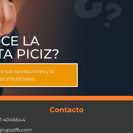
CE LA
A PICIZ?
a sus operaciones y la
s industriales.
Contacto
01 4046644
grupozfb.com