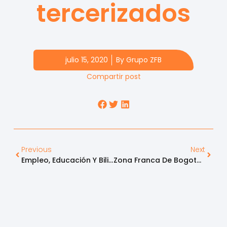
tercerizados
julio 15, 2020
By
Grupo ZFB
Compartir post
Previous
Next
Empleo, Educación Y Bilingüismo, Las Claves De La Competitividad Empresarial
Zona Franca De Bogotá Certificada Como Zona Franca Altamente Segura