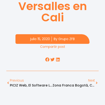
Versalles en
Cali
julio 15, 2020
By
Grupo ZFB
Compartir post
Previous
Next
PICIZ Web, El Software Líder En La Gestión Tecnológica De Zonas Francas
Zona Franca Bogotá, Certificada Bajo La Norma ISO 28001:2007