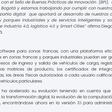
 con el Sello de Buenas Prácticas de Innovación (BPI), 
ogotá y estamos trabajando por cumplir con nuestra 
ñía digital que aportará al desarrollo de nuestros c
 parques industriales y de servicios inteligentes y s
 Industria 4.0, logística 4.0 y Smart Cities”
afirma Dieg
á.
software para zonas francas, con una plataforma efic
ica en zonas francas y parques industriales puedan ser 
cesos de ingreso y salida de vehículos de carga, regist
las matrices de producto, los certificados de integr
, las áreas físicas autorizadas a cada usuario califica
vehículos particulares.
Z ha acelerado su evolución teniendo en cuenta que 
a transformación digital, la evolución de la computaci
, encontrándose ahora en la versión 3.1 para adminis
.