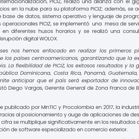
ternacionalización, PICIZ, realizó una alianza con el g
cios en la nube para su plataforma PICIZ; además, se 
de base de datos, sistema operativo y lenguaje de progr
Is operacionales PICIZ, se implementó una mesa de servi
n diferentes husos horarios y se realizó una consul
srupción digital WOLOX.
ses nos hemos enfocado en realizar los primeros pi
e los países centroamericanos, garantizando que la ex
 La flexibilidad de PICIZ, los exitosos resultados y la 
ública Dominicana, Costa Rica, Panamá, Guatemala, M
mite anticipar que el país será exportador de innova
stó Diego Vargas, Gerente General de Zona Franca de
 publicado por MinTIC y Procolombia en 2017, la industri
gracias al posicionamiento y auge de aplicaciones de d
cifra se multiplique significativamente en los resultados de
ción de software especializado en comercio exterior.