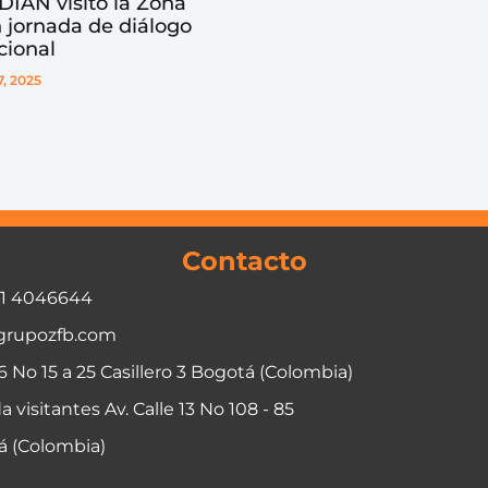
 DIAN visitó la Zona
 jornada de diálogo
cional
, 2025
Contacto
01 4046644
grupozfb.com
06 No 15 a 25 Casillero 3 Bogotá (Colombia)
a visitantes Av. Calle 13 No 108 - 85
á (Colombia)