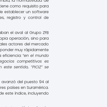
ombia, la normatividad de
 tiene como requisito para
e establecer un software
s, registro y control de
aban el aval al Grupo ZFB
opia operación, sino para
pales actores del mercado
responder muy rápidamente
eficiencia: “
en el mundo
negocios competitivos es
 este sentido, “PICIZ” se
 avanzó del puesto 94 al
ores países en Suramérica.
e este índice, incluyendo