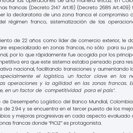
ontrolar las operaciones de una manera eficaz. En Col
s francas (Decreto 2147 Art.16) (Decreto 2685 Art.409)
er la declaratoria de una zona franca el compromiso d
del régimen franco, sistematización de las operacione
iento de 22 años como líder de comercio exterior, le d
ware especializado en zonas francas, no sólo para su pr
nal, por lo que rápidamente fue acogida por los princi
ompetitiva era que este sistema estaba pensado para 
tiva nacional, facilitando transiciones y aumentando la 
especialmente el logístico, un factor clave en los 
as operaciones y la agilidad en las zonas francas. En
e, en un factor de competitividad para el país”.
e de Desempeño Logístico del Banco Mundial, Colombia
 de 2.94 y se encuentra en el tercer puesto de los mej
mbios y mejoras progresivas en cada aspecto evaluado d
zonas francas donde “PICIZ” es protagonista.