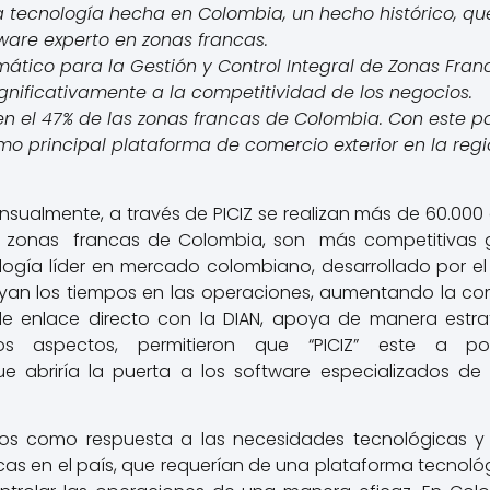
 tecnología hecha en Colombia, un hecho histórico, que
ware experto en zonas francas.
ático para la Gestión y Control Integral de Zonas Fran
gnificativamente a la competitividad de los negocios.
en el 47% de las zonas francas de Colombia. Con este p
o principal plataforma de comercio exterior en la regi
nsualmente, a través de PICIZ se realizan más de 60.00
112 zonas francas de Colombia, son más competitivas gr
logía líder en mercado colombiano, desarrollado por el
yan los tiempos en las operaciones, aumentando la comp
de enlace directo con la DIAN, apoya de manera estrat
os aspectos, permitieron que “PICIZ” este a po
ue abriría la puerta a los software especializados d
ños como respuesta a las necesidades tecnológicas y
cas en el país, que requerían de una plataforma tecnol