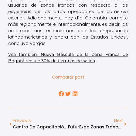
usuarios de zonas francas con respecto a las
exigencias de los otros operadores de comercio
exterior. Adicionalmente, hoy día Colombia compite
más regionalmente e internacionalmente, es decir, las
empresas nos enfrentamos con los empresarios
latinoamericanos y ahora con los Estados Unidos”,
concluyó Vargas.
Vea también: Nueva Báscula de la Zona Franca de
Bogotá reduce 30% de tiempos de salida
Compartir post
Previous
Next
Centro De Capacitación Y Desarrollo Empresarial ZFB Ayuda A Formar Más De 2.000 Personas
FuturExpo Zonas Francas, Proyecto Líder En Promover La Exportación En Colombia