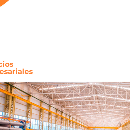
cios
sariales